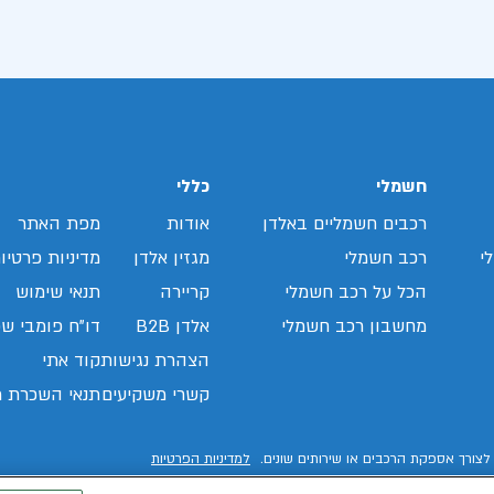
חשמלי
כללי
רכבים חשמליים באלדן
אודות
מפת האתר
י
רכב חשמלי
מגזין אלדן
מדיניות פרטיו
הכל על רכב חשמלי
קריירה
תנאי שימוש
מחשבון רכב חשמלי
אלדן B2B
דו"ח פומבי שכ
הצהרת נגישות
קוד אתי
קשרי משקיעים
תנאי השכרת ר
לצורך אספקת הרכבים או שירותים שונים.
למדיניות הפרטיות