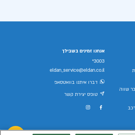
אנחנו זמינים בשבילך
3003*
eldan_service@eldan.co.il
ת
דברו איתנו בוואטסאפ
ר שווה
טופס יצירת קשר
כב