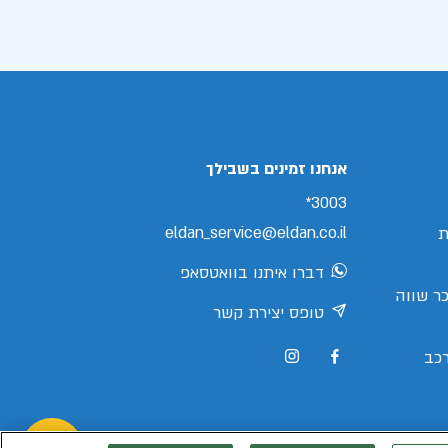
אנחנו זמינים בשבילך
3003*
eldan_service@eldan.co.il
ת
דברו איתנו בוואטסאפ
ר שווה
טופס יצירת קשר
כב