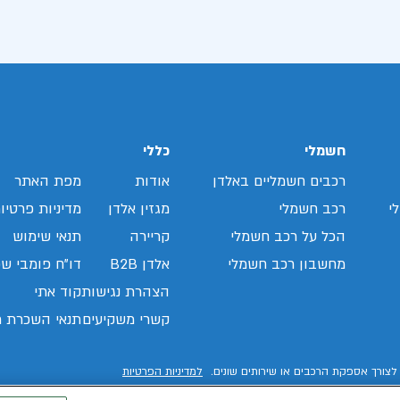
חשמלי
כללי
רכבים חשמליים באלדן
אודות
מפת האתר
י
רכב חשמלי
מגזין אלדן
מדיניות פרטיו
הכל על רכב חשמלי
קריירה
תנאי שימוש
מחשבון רכב חשמלי
אלדן B2B
דו"ח פומבי שכ
הצהרת נגישות
קוד אתי
קשרי משקיעים
תנאי השכרת ר
לצורך אספקת הרכבים או שירותים שונים.
למדיניות הפרטיות