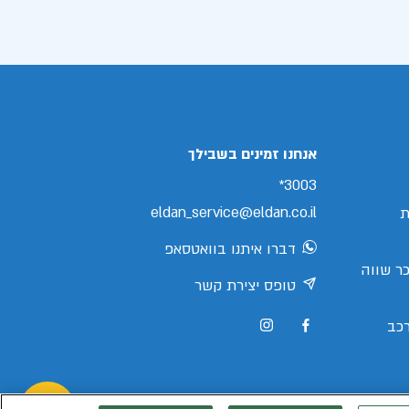
אנחנו זמינים בשבילך
3003*
eldan_service@eldan.co.il
ת
דברו איתנו בוואטסאפ
ר שווה
טופס יצירת קשר
כב