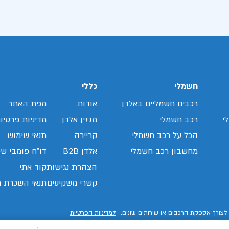
חשמלי
כללי
רכבים חשמליים באלדן
אודות
מפת האתר
י
רכב חשמלי
מגזין אלדן
מדיניות פרטיו
הכל על רכב חשמלי
קריירה
תנאי שימוש
מחשבון רכב חשמלי
אלדן B2B
דו"ח פומבי שכ
הצהרת נגישות
קוד אתי
קשרי משקיעים
תנאי השכרת ר
לצורך אספקת הרכבים או שירותים שונים.
למדיניות הפרטיות