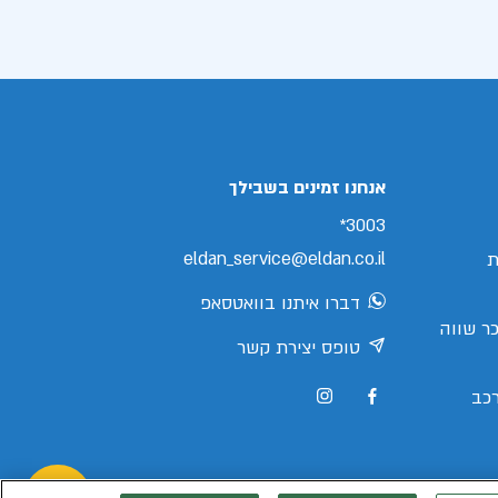
אנחנו זמינים בשבילך
3003*
eldan_service@eldan.co.il
ת
דברו איתנו בוואטסאפ
ר שווה
טופס יצירת קשר
כב