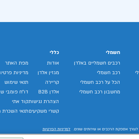
חשמלי
כללי
רכבים חשמליים באלדן
אודות
מפת האתר
י
רכב חשמלי
מגזין אלדן
מדיניות פרטיו
הכל על רכב חשמלי
קריירה
תנאי שימוש
מחשבון רכב חשמלי
אלדן B2B
דו"ח פומבי שכ
הצהרת נגישות
קוד אתי
קשרי משקיעים
תנאי השכרת ר
לצורך אספקת הרכבים או שירותים שונים.
למדיניות הפרטיות