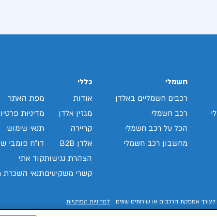
חשמלי
כללי
רכבים חשמליים באלדן
אודות
מפת האתר
י
רכב חשמלי
מגזין אלדן
מדיניות פרטיו
הכל על רכב חשמלי
קריירה
תנאי שימוש
מחשבון רכב חשמלי
אלדן B2B
דו"ח פומבי שכ
הצהרת נגישות
קוד אתי
קשרי משקיעים
תנאי השכרת ר
לצורך אספקת הרכבים או שירותים שונים.
למדיניות הפרטיות