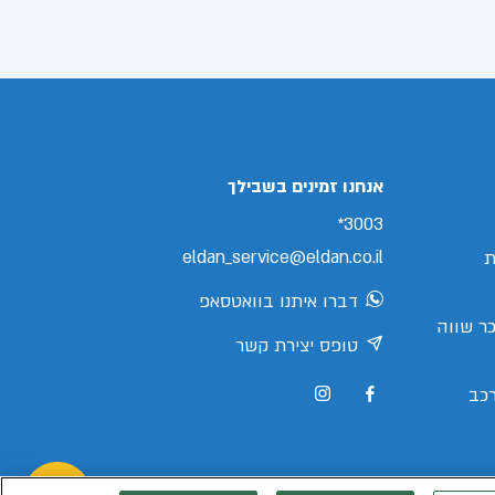
אנחנו זמינים בשבילך
3003*
eldan_service@eldan.co.il
ת
דברו איתנו בוואטסאפ
ר שווה
טופס יצירת קשר
כב