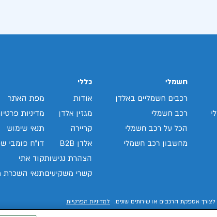
חשמלי
כללי
רכבים חשמליים באלדן
אודות
מפת האתר
י
רכב חשמלי
מגזין אלדן
מדיניות פרטיו
הכל על רכב חשמלי
קריירה
תנאי שימוש
מחשבון רכב חשמלי
אלדן B2B
דו"ח פומבי שכ
הצהרת נגישות
קוד אתי
קשרי משקיעים
תנאי השכרת ר
לצורך אספקת הרכבים או שירותים שונים.
למדיניות הפרטיות