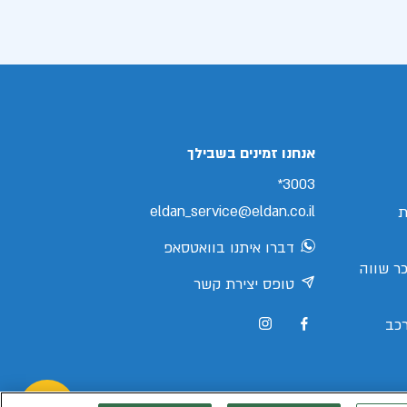
אנחנו זמינים בשבילך
3003*
eldan_service@eldan.co.il
ת
דברו איתנו בוואטסאפ
ר שווה
טופס יצירת קשר
כב