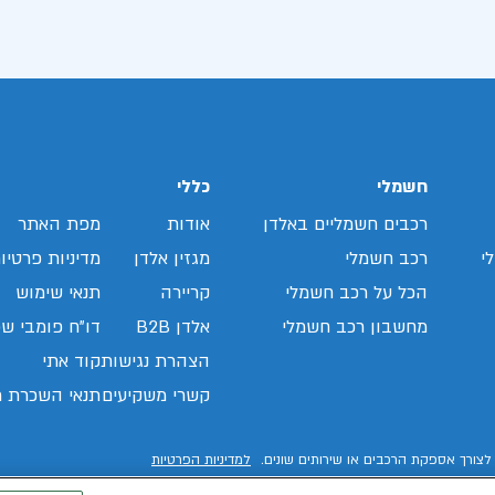
חשמלי
כללי
רכבים חשמליים באלדן
אודות
מפת האתר
י
רכב חשמלי
מגזין אלדן
מדיניות פרטיו
הכל על רכב חשמלי
קריירה
תנאי שימוש
מחשבון רכב חשמלי
אלדן B2B
דו"ח פומבי שכ
הצהרת נגישות
קוד אתי
קשרי משקיעים
תנאי השכרת ר
לצורך אספקת הרכבים או שירותים שונים.
למדיניות הפרטיות