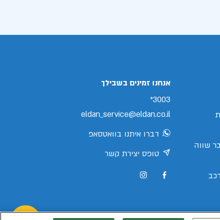
אנחנו זמינים בשבילך
3003*
eldan_service@eldan.co.il
ת
דברו איתנו בוואטסאפ
ר שווה
טופס יצירת קשר
כב