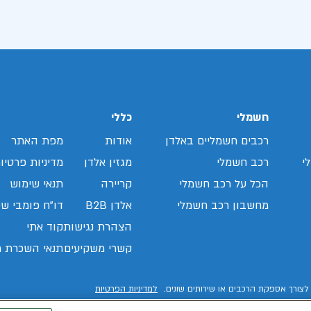
חשמלי
כללי
רכבים חשמליים באלדן
אודות
מפת האתר
י
רכב חשמלי
מגזין אלדן
מדיניות פרטיו
הכל על רכב חשמלי
קריירה
תנאי שימוש
מחשבון רכב חשמלי
אלדן B2B
דו"ח פומבי שכ
הצהרת נגישות
קוד אתי
קשרי משקיעים
תנאי השכרת ר
לצורך אספקת הרכבים או שירותים שונים.
למדיניות הפרטיות