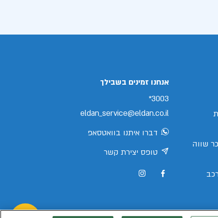
אנחנו זמינים בשבילך
3003*
eldan_service@eldan.co.il
ת
דברו איתנו בוואטסאפ
ר שווה
טופס יצירת קשר
כב