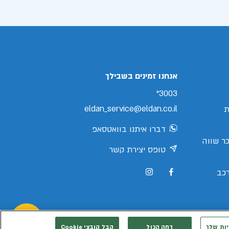
אנחנו זמינים בשבילך
3003*
eldan_service@eldan.co.il
ת
דברו איתנו בוואטסאפ
ר שווה
טופס יצירת קשר
כב
יות שלך
דחה הכול
קבל קובצי Cookie