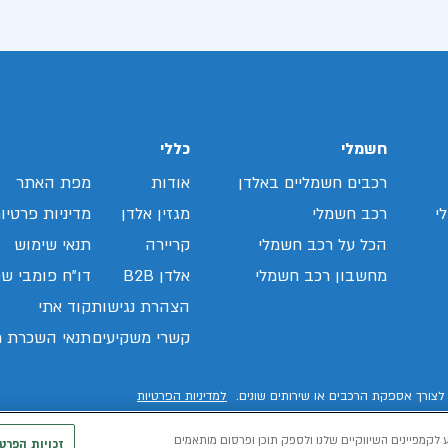
חשמלי
כללי
רכבים חשמליים באלדן
אודות
מפת האתר
י
רכב חשמלי
מגזין אלדן
מדיניות פרטיו
הכל על רכב חשמלי
קריירה
תנאי שימוש
מחשבון רכב חשמלי
אלדן B2B
דו"ח פומבי שכ
הצהרת נגישות
קוד אתי
קשרי משקיעים
תנאי השכרת ר
לצורך אספקת הרכבים או שירותים שונים.
למדיניות הפרטיות
 לקמפיינים השיווקיים שלנו ולספק תוכן ופרסום מותאמים
זכויות הפרט