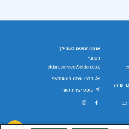
אנחנו זמינים בשבילך
3003*
eldan_service@eldan.co.il
ת
דברו איתנו בוואטסאפ
ר שווה
טופס יצירת קשר
כב