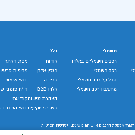
חשמלי
כללי
רכבים חשמליים באלדן
אודות
מפת האתר
י
רכב חשמלי
מגזין אלדן
מדיניות פרטיו
הכל על רכב חשמלי
קריירה
תנאי שימוש
מחשבון רכב חשמלי
אלדן B2B
דו"ח פומבי שכ
הצהרת נגישות
קוד אתי
קשרי משקיעים
תנאי השכרת ר
לצורך אספקת הרכבים או שירותים שונים.
למדיניות הפרטיות