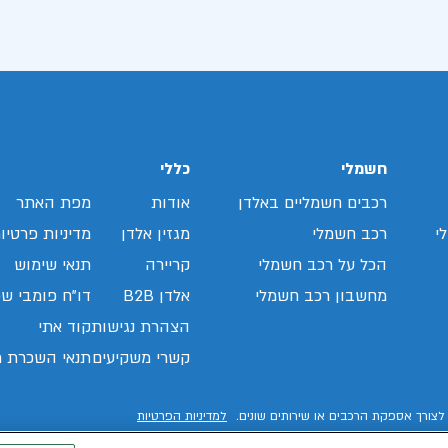
חשמלי
כללי
רכבים חשמליים באלדן
אודות
מפת האתר
י
רכב חשמלי
מגזין אלדן
מדיניות פרטיו
הכל על רכב חשמלי
קריירה
תנאי שימוש
מחשבון רכב חשמלי
אלדן B2B
דו"ח פומבי שכ
הצהרת נגישות
קוד אתי
קשרי משקיעים
תנאי השכרת ר
לצורך אספקת הרכבים או שירותים שונים.
למדיניות הפרטיות