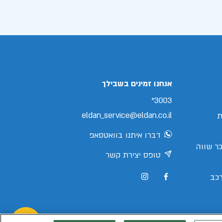
אנחנו זמינים בשבילך
3003*
eldan_service@eldan.co.il
ת
דברו איתנו בוואטסאפ
ר שווה
טופס יצירת קשר
כב