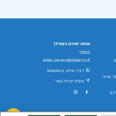
אנחנו זמינים בשבילך
3003*
eldan_service@eldan.co.il
ת
דברו איתנו בוואטסאפ
ר שווה
טופס יצירת קשר
כב