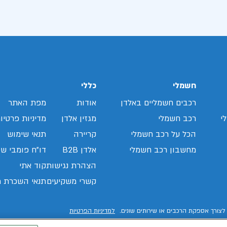
חשמלי
כללי
רכבים חשמליים באלדן
אודות
מפת האתר
י
רכב חשמלי
מגזין אלדן
מדיניות פרטיו
הכל על רכב חשמלי
קריירה
תנאי שימוש
מחשבון רכב חשמלי
אלדן B2B
דו"ח פומבי שכ
הצהרת נגישות
קוד אתי
קשרי משקיעים
תנאי השכרת ר
לצורך אספקת הרכבים או שירותים שונים.
למדיניות הפרטיות