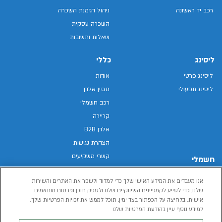
רכב יד ראשונה
ניהול הזמנת השכרה
השכרה עסקית
שאלות ותשובות
ליסינג
כללי
ליסינג פרטי
אודות
ליסינג תפעולי
מגזין אלדן
רכב חשמלי
קריירה
אלדן B2B
הצהרת נגישות
קשרי משקיעים
חשמלי
מפת האתר
רכבים חשמליים באלדן
אנו מעבדים את המידע האישי שלך כדי למדוד ולשפר את האתרים והשירות
מדיניות פרטיות
רכב חשמלי
שלנו, כדי לסייע לקמפיינים השיווקיים שלנו ולספק תוכן ופרסום מותאמים
תנאי שימוש
אישית. בלחיצה על הכפתור בצד ימין, תוכל לממש את זכויות הפרטיות שלך.
הכל על רכב חשמלי
דו"ח פומבי שכר שווה
למידע נוסף עיין בהודעת הפרטיות שלנו
מחשבון רכב חשמלי