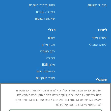
רכב יד ראשונה
ניהול הזמנת השכרה
השכרה עסקית
שאלות ותשובות
ליסינג
כללי
ליסינג פרטי
אודות
ליסינג תפעולי
מגזין אלדן
רכב חשמלי
קריירה
אלדן B2B
הצהרת נגישות
קשרי משקיעים
חשמלי
מפת האתר
רכבים חשמליים באלדן
אנו מעבדים את המידע האישי שלך כדי למדוד ולשפר את האתרים והשירות
מדיניות פרטיות
רכב חשמלי
שלנו, כדי לסייע לקמפיינים השיווקיים שלנו ולספק תוכן ופרסום מותאמים
תנאי שימוש
אישית. בלחיצה על הכפתור בצד ימין, תוכל לממש את זכויות הפרטיות שלך.
הכל על רכב חשמלי
דו"ח פומבי שכר שווה
למידע נוסף עיין בהודעת הפרטיות שלנו
מחשבון רכב חשמלי