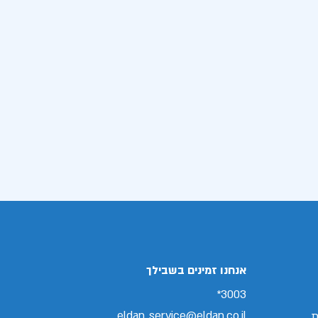
אנחנו זמינים בשבילך
3003*
eldan_service@eldan.co.il
ת