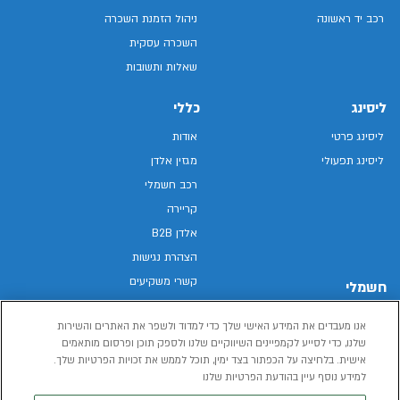
רכב יד ראשונה
ניהול הזמנת השכרה
השכרה עסקית
שאלות ותשובות
ליסינג
כללי
ליסינג פרטי
אודות
ליסינג תפעולי
מגזין אלדן
רכב חשמלי
קריירה
אלדן B2B
הצהרת נגישות
קשרי משקיעים
חשמלי
מפת האתר
רכבים חשמליים באלדן
אנו מעבדים את המידע האישי שלך כדי למדוד ולשפר את האתרים והשירות
מדיניות פרטיות
רכב חשמלי
שלנו, כדי לסייע לקמפיינים השיווקיים שלנו ולספק תוכן ופרסום מותאמים
תנאי שימוש
אישית. בלחיצה על הכפתור בצד ימין, תוכל לממש את זכויות הפרטיות שלך.
הכל על רכב חשמלי
דו"ח פומבי שכר שווה
למידע נוסף עיין בהודעת הפרטיות שלנו
מחשבון רכב חשמלי