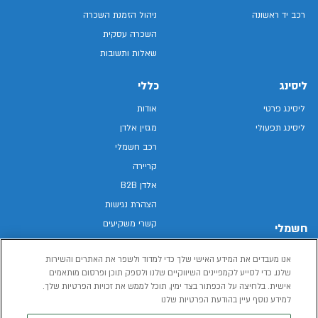
רכב יד ראשונה
ניהול הזמנת השכרה
השכרה עסקית
שאלות ותשובות
ליסינג
כללי
ליסינג פרטי
אודות
ליסינג תפעולי
מגזין אלדן
רכב חשמלי
קריירה
אלדן B2B
הצהרת נגישות
קשרי משקיעים
חשמלי
מפת האתר
רכבים חשמליים באלדן
אנו מעבדים את המידע האישי שלך כדי למדוד ולשפר את האתרים והשירות
מדיניות פרטיות
רכב חשמלי
שלנו, כדי לסייע לקמפיינים השיווקיים שלנו ולספק תוכן ופרסום מותאמים
תנאי שימוש
אישית. בלחיצה על הכפתור בצד ימין, תוכל לממש את זכויות הפרטיות שלך.
הכל על רכב חשמלי
דו"ח פומבי שכר שווה
למידע נוסף עיין בהודעת הפרטיות שלנו
מחשבון רכב חשמלי