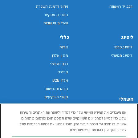
רכב יד ראשונה
ניהול הזמנת השכרה
השכרה עסקית
שאלות ותשובות
ליסינג
כללי
ליסינג פרטי
אודות
ליסינג תפעולי
מגזין אלדן
רכב חשמלי
קריירה
אלדן B2B
הצהרת נגישות
קשרי משקיעים
חשמלי
מפת האתר
רכבים חשמליים באלדן
אנו מעבדים את המידע האישי שלך כדי למדוד ולשפר את האתרים והשירות
מדיניות פרטיות
רכב חשמלי
שלנו, כדי לסייע לקמפיינים השיווקיים שלנו ולספק תוכן ופרסום מותאמים
תנאי שימוש
אישית. בלחיצה על הכפתור בצד ימין, תוכל לממש את זכויות הפרטיות שלך.
הכל על רכב חשמלי
דו"ח פומבי שכר שווה
למידע נוסף עיין בהודעת הפרטיות שלנו
מחשבון רכב חשמלי