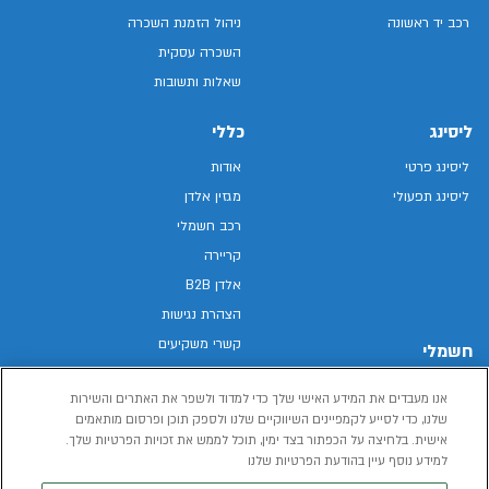
רכב יד ראשונה
ניהול הזמנת השכרה
השכרה עסקית
שאלות ותשובות
ליסינג
כללי
ליסינג פרטי
אודות
ליסינג תפעולי
מגזין אלדן
רכב חשמלי
קריירה
אלדן B2B
הצהרת נגישות
קשרי משקיעים
חשמלי
מפת האתר
רכבים חשמליים באלדן
אנו מעבדים את המידע האישי שלך כדי למדוד ולשפר את האתרים והשירות
מדיניות פרטיות
רכב חשמלי
שלנו, כדי לסייע לקמפיינים השיווקיים שלנו ולספק תוכן ופרסום מותאמים
תנאי שימוש
אישית. בלחיצה על הכפתור בצד ימין, תוכל לממש את זכויות הפרטיות שלך.
הכל על רכב חשמלי
דו"ח פומבי שכר שווה
למידע נוסף עיין בהודעת הפרטיות שלנו
מחשבון רכב חשמלי