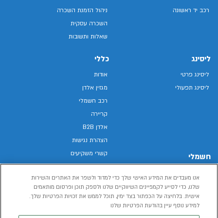
רכב יד ראשונה
ניהול הזמנת השכרה
השכרה עסקית
שאלות ותשובות
ליסינג
כללי
ליסינג פרטי
אודות
ליסינג תפעולי
מגזין אלדן
רכב חשמלי
קריירה
אלדן B2B
הצהרת נגישות
קשרי משקיעים
חשמלי
מפת האתר
רכבים חשמליים באלדן
אנו מעבדים את המידע האישי שלך כדי למדוד ולשפר את האתרים והשירות
מדיניות פרטיות
רכב חשמלי
שלנו, כדי לסייע לקמפיינים השיווקיים שלנו ולספק תוכן ופרסום מותאמים
תנאי שימוש
אישית. בלחיצה על הכפתור בצד ימין, תוכל לממש את זכויות הפרטיות שלך.
הכל על רכב חשמלי
דו"ח פומבי שכר שווה
למידע נוסף עיין בהודעת הפרטיות שלנו
מחשבון רכב חשמלי