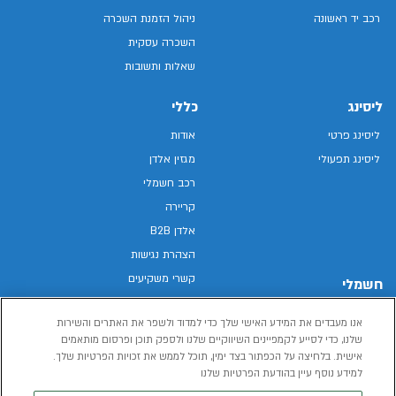
רכב יד ראשונה
ניהול הזמנת השכרה
השכרה עסקית
שאלות ותשובות
ליסינג
כללי
ליסינג פרטי
אודות
ליסינג תפעולי
מגזין אלדן
רכב חשמלי
קריירה
אלדן B2B
הצהרת נגישות
קשרי משקיעים
חשמלי
מפת האתר
רכבים חשמליים באלדן
אנו מעבדים את המידע האישי שלך כדי למדוד ולשפר את האתרים והשירות
מדיניות פרטיות
רכב חשמלי
שלנו, כדי לסייע לקמפיינים השיווקיים שלנו ולספק תוכן ופרסום מותאמים
תנאי שימוש
אישית. בלחיצה על הכפתור בצד ימין, תוכל לממש את זכויות הפרטיות שלך.
הכל על רכב חשמלי
דו"ח פומבי שכר שווה
למידע נוסף עיין בהודעת הפרטיות שלנו
מחשבון רכב חשמלי