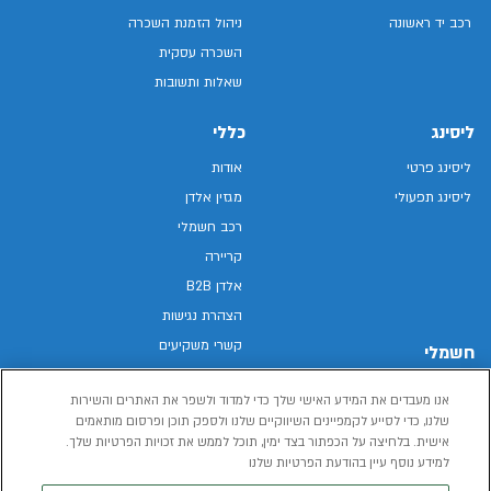
רכב יד ראשונה
ניהול הזמנת השכרה
השכרה עסקית
שאלות ותשובות
ליסינג
כללי
ליסינג פרטי
אודות
ליסינג תפעולי
מגזין אלדן
רכב חשמלי
קריירה
אלדן B2B
הצהרת נגישות
קשרי משקיעים
חשמלי
מפת האתר
רכבים חשמליים באלדן
אנו מעבדים את המידע האישי שלך כדי למדוד ולשפר את האתרים והשירות
מדיניות פרטיות
רכב חשמלי
שלנו, כדי לסייע לקמפיינים השיווקיים שלנו ולספק תוכן ופרסום מותאמים
תנאי שימוש
אישית. בלחיצה על הכפתור בצד ימין, תוכל לממש את זכויות הפרטיות שלך.
הכל על רכב חשמלי
דו"ח פומבי שכר שווה
למידע נוסף עיין בהודעת הפרטיות שלנו
מחשבון רכב חשמלי