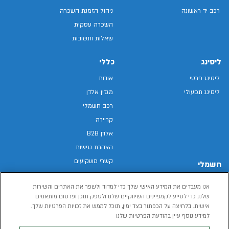
רכב יד ראשונה
ניהול הזמנת השכרה
השכרה עסקית
שאלות ותשובות
ליסינג
כללי
ליסינג פרטי
אודות
ליסינג תפעולי
מגזין אלדן
רכב חשמלי
קריירה
אלדן B2B
הצהרת נגישות
קשרי משקיעים
חשמלי
מפת האתר
רכבים חשמליים באלדן
אנו מעבדים את המידע האישי שלך כדי למדוד ולשפר את האתרים והשירות
מדיניות פרטיות
רכב חשמלי
שלנו, כדי לסייע לקמפיינים השיווקיים שלנו ולספק תוכן ופרסום מותאמים
תנאי שימוש
אישית. בלחיצה על הכפתור בצד ימין, תוכל לממש את זכויות הפרטיות שלך.
הכל על רכב חשמלי
דו"ח פומבי שכר שווה
למידע נוסף עיין בהודעת הפרטיות שלנו
מחשבון רכב חשמלי