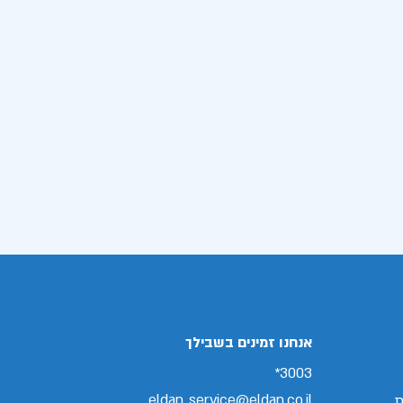
אנחנו זמינים בשבילך
3003*
eldan_service@eldan.co.il
ת