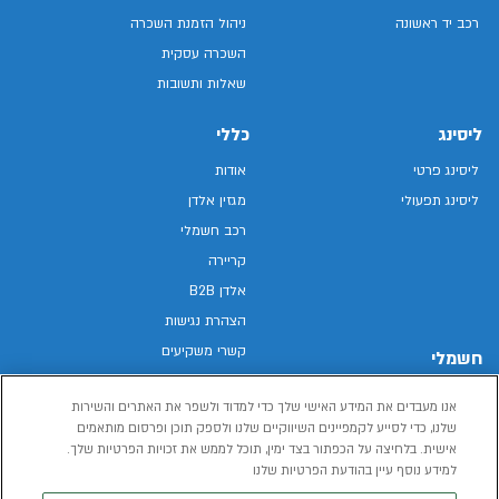
רכב יד ראשונה
ניהול הזמנת השכרה
השכרה עסקית
שאלות ותשובות
ליסינג
כללי
ליסינג פרטי
אודות
ליסינג תפעולי
מגזין אלדן
רכב חשמלי
קריירה
אלדן B2B
הצהרת נגישות
קשרי משקיעים
חשמלי
מפת האתר
רכבים חשמליים באלדן
אנו מעבדים את המידע האישי שלך כדי למדוד ולשפר את האתרים והשירות
מדיניות פרטיות
רכב חשמלי
שלנו, כדי לסייע לקמפיינים השיווקיים שלנו ולספק תוכן ופרסום מותאמים
תנאי שימוש
אישית. בלחיצה על הכפתור בצד ימין, תוכל לממש את זכויות הפרטיות שלך.
הכל על רכב חשמלי
דו"ח פומבי שכר שווה
למידע נוסף עיין בהודעת הפרטיות שלנו
מחשבון רכב חשמלי