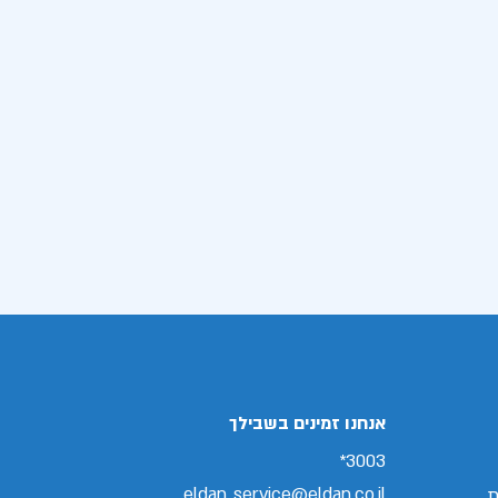
אנחנו זמינים בשבילך
3003*
eldan_service@eldan.co.il
ת