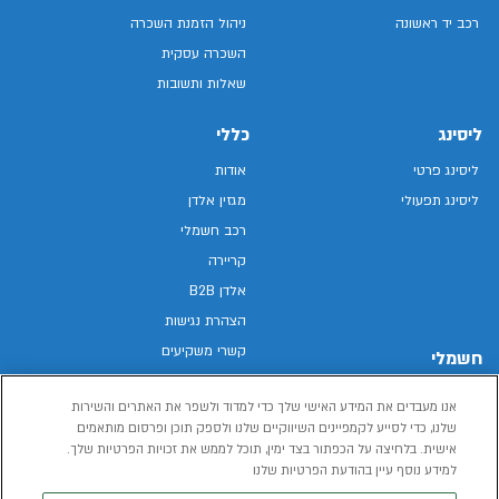
רכב יד ראשונה
ניהול הזמנת השכרה
השכרה עסקית
שאלות ותשובות
ליסינג
כללי
ליסינג פרטי
אודות
ליסינג תפעולי
מגזין אלדן
רכב חשמלי
קריירה
אלדן B2B
הצהרת נגישות
קשרי משקיעים
חשמלי
מפת האתר
רכבים חשמליים באלדן
אנו מעבדים את המידע האישי שלך כדי למדוד ולשפר את האתרים והשירות
מדיניות פרטיות
רכב חשמלי
שלנו, כדי לסייע לקמפיינים השיווקיים שלנו ולספק תוכן ופרסום מותאמים
תנאי שימוש
אישית. בלחיצה על הכפתור בצד ימין, תוכל לממש את זכויות הפרטיות שלך.
הכל על רכב חשמלי
דו"ח פומבי שכר שווה
למידע נוסף עיין בהודעת הפרטיות שלנו
מחשבון רכב חשמלי