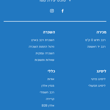
טופס יצירת קשר
מכירה
השכרה
רכב חדש 0 ק"מ
השכרת רכב בארץ
רכב יד ראשונה
ניהול הזמנת השכרה
השכרה עסקית
שאלות ותשובות
ליסינג
כללי
ליסינג פרטי
אודות
ליסינג תפעולי
מגזין אלדן
רכב חשמלי
קריירה
אלדן B2B