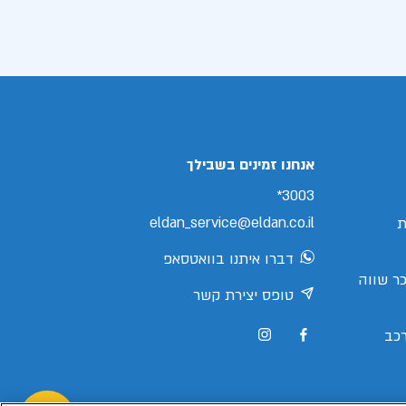
אנחנו זמינים בשבילך
3003*
eldan_service@eldan.co.il
ת
דברו איתנו בוואטסאפ
ר שווה
טופס יצירת קשר
כב