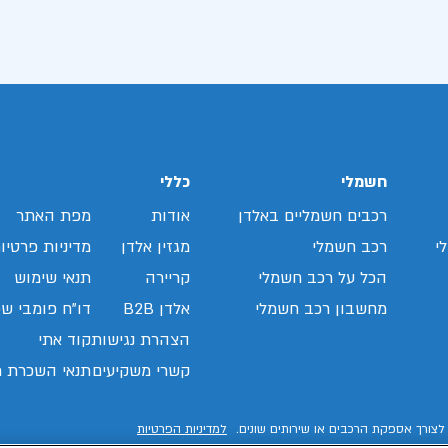
חשמלי
כללי
רכבים חשמליים באלדן
אודות
מפת האתר
י
רכב חשמלי
מגזין אלדן
מדיניות פרטיו
הכל על רכב חשמלי
קריירה
תנאי שימוש
מחשבון רכב חשמלי
אלדן B2B
דו"ח פומבי שכ
הצהרת נגישות
קוד אתי
קשרי משקיעים
תנאי השכרת ר
לצורך אספקת הרכבים או שירותים שונים.
למדיניות הפרטיות