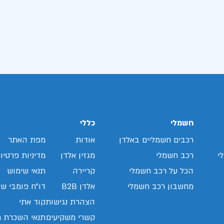
חשמלי
כללי
רכבים חשמליים באלדן
אודות
מפת האתר
י
רכב חשמלי
מגזין אלדן
מדיניות פרטיו
הכל על רכב חשמלי
קריירה
תנאי שימוש
מחשבון רכב חשמלי
אלדן B2B
דו"ח פומבי שכ
הצהרת נגישות
קוד אתי
קשרי משקיעים
תנאי השכרת ר