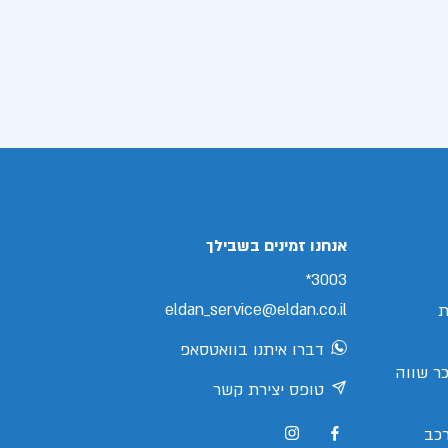
אנחנו זמינים בשבילך
3003*
eldan_service@eldan.co.il
ת
דברו איתנו בוואטסאפ
ר שווה
טופס יצירת קשר
כב