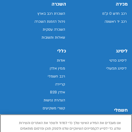
מכירה
השכרה
רכב חדש 0 ק"מ
השכרת רכב בארץ
רכב יד ראשונה
ניהול הזמנת השכרה
השכרה עסקית
שאלות ותשובות
ליסינג
כללי
ליסינג פרטי
אודות
ליסינג תפעולי
מגזין אלדן
רכב חשמלי
קריירה
אלדן B2B
הצהרת נגישות
קשרי משקיעים
חשמלי
מפת האתר
רכבים חשמליים באלדן
אנו מעבדים את המידע האישי שלך כדי למדוד ולשפר את האתרים והשירות
מדיניות פרטיות
רכב חשמלי
שלנו, כדי לסייע לקמפיינים השיווקיים שלנו ולספק תוכן ופרסום מותאמים
תנאי שימוש