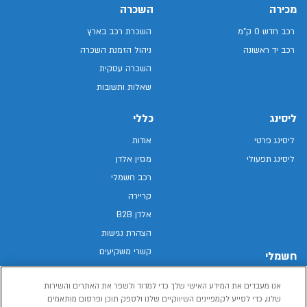
מכירה
השכרה
רכב חדש 0 ק"מ
השכרת רכב בארץ
רכב יד ראשונה
ניהול הזמנת השכרה
השכרה עסקית
שאלות ותשובות
ליסינג
כללי
ליסינג פרטי
אודות
ליסינג תפעולי
מגזין אלדן
רכב חשמלי
קריירה
אלדן B2B
הצהרת נגישות
קשרי משקיעים
חשמלי
מפת האתר
רכבים חשמליים באלדן
אנו מעבדים את המידע האישי שלך כדי למדוד ולשפר את האתרים והשירות
מדיניות פרטיות
רכב חשמלי
שלנו, כדי לסייע לקמפיינים השיווקיים שלנו ולספק תוכן ופרסום מותאמים
תנאי שימוש