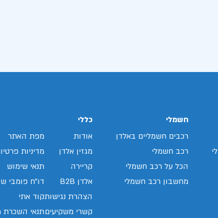
חשמלי
כללי
רכבים חשמליים באלדן
אודות
מפת האתר
י
רכב חשמלי
מגזין אלדן
מדיניות פרטיו
הכל על רכב חשמלי
קריירה
תנאי שימוש
מחשבון רכב חשמלי
אלדן B2B
דו"ח פומבי שכ
הצהרת נגישות
קוד אתי
קשרי משקיעים
תנאי השכרת ר