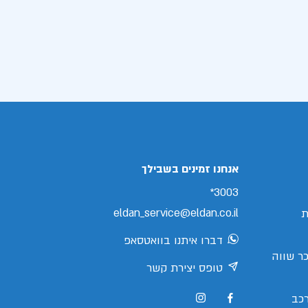
אנחנו זמינים בשבילך
3003*
eldan_service@eldan.co.il
ת
דברו איתנו בוואטסאפ
ר שווה
טופס יצירת קשר
כב