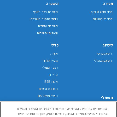
מכירה
השכרה
רכב חדש 0 ק"מ
השכרת רכב בארץ
רכב יד ראשונה
ניהול הזמנת השכרה
השכרה עסקית
שאלות ותשובות
ליסינג
כללי
ליסינג פרטי
אודות
ליסינג תפעולי
מגזין אלדן
רכב חשמלי
קריירה
אלדן B2B
הצהרת נגישות
קשרי משקיעים
חשמלי
מפת האתר
רכבים חשמליים באלדן
אנו מעבדים את המידע האישי שלך כדי למדוד ולשפר את האתרים והשירות
מדיניות פרטיות
רכב חשמלי
שלנו, כדי לסייע לקמפיינים השיווקיים שלנו ולספק תוכן ופרסום מותאמים
תנאי שימוש