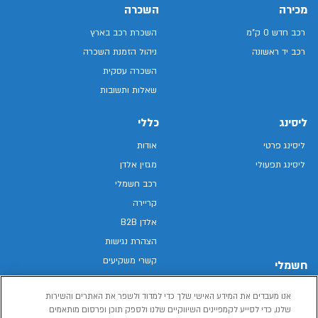
מכירה
השכרה
רכב חדש 0 ק"מ
השכרת רכב בארץ
רכב יד ראשונה
ניהול הזמנת השכרה
השכרה עסקית
שאלות ותשובות
ליסינג
כללי
ליסינג פרטי
אודות
ליסינג תפעולי
מגזין אלדן
רכב חשמלי
קריירה
אלדן B2B
הצהרת נגישות
קשרי משקיעים
חשמלי
מפת האתר
רכבים חשמליים באלדן
אנו מעבדים את המידע האישי שלך כדי למדוד ולשפר את האתרים והשירות
מדיניות פרטיות
רכב חשמלי
שלנו, כדי לסייע לקמפיינים השיווקיים שלנו ולספק תוכן ופרסום מותאמים
תנאי שימוש