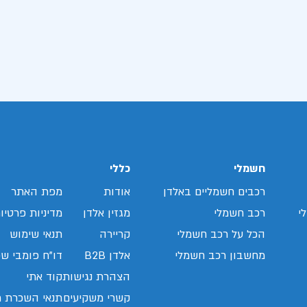
חשמלי
כללי
רכבים חשמליים באלדן
אודות
מפת האתר
י
רכב חשמלי
מגזין אלדן
מדיניות פרטיו
הכל על רכב חשמלי
קריירה
תנאי שימוש
מחשבון רכב חשמלי
אלדן B2B
דו"ח פומבי שכ
הצהרת נגישות
קוד אתי
קשרי משקיעים
תנאי השכרת ר