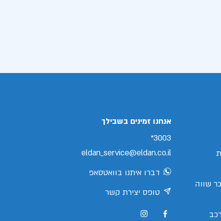
אנחנו זמינים בשבילך
3003*
eldan_service@eldan.co.il
ת
דברו איתנו בוואטסאפ
ר שווה
טופס יצירת קשר
כב