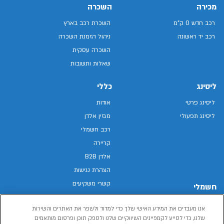
מכירה
השכרה
רכב חדש 0 ק"מ
השכרת רכב בארץ
רכב יד ראשונה
ניהול הזמנת השכרה
השכרה עסקית
שאלות ותשובות
ליסינג
כללי
ליסינג פרטי
אודות
ליסינג תפעולי
מגזין אלדן
רכב חשמלי
קריירה
אלדן B2B
הצהרת נגישות
קשרי משקיעים
חשמלי
מפת האתר
רכבים חשמליים באלדן
אנו מעבדים את המידע האישי שלך כדי למדוד ולשפר את האתרים והשירות
מדיניות פרטיות
רכב חשמלי
שלנו, כדי לסייע לקמפיינים השיווקיים שלנו ולספק תוכן ופרסום מותאמים
תנאי שימוש