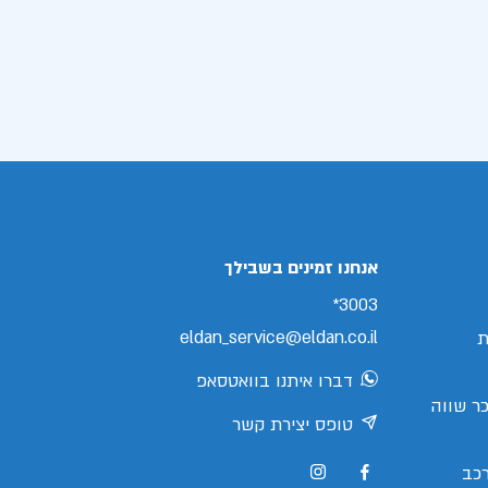
אנחנו זמינים בשבילך
3003*
eldan_service@eldan.co.il
ת
דברו איתנו בוואטסאפ
ר שווה
טופס יצירת קשר
כב