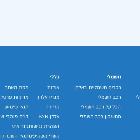
חשמלי
כללי
רכבים חשמליים באלדן
אודות
מפת האתר
י
רכב חשמלי
מגזין אלדן
מדיניות פרטיו
הכל על רכב חשמלי
קריירה
תנאי שימוש
מחשבון רכב חשמלי
אלדן B2B
דו"ח פומבי שכ
הצהרת נגישות
קוד אתי
קשרי משקיעים
תנאי השכרת ר