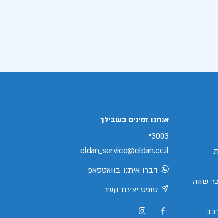
אנחנו זמינים בשבילך
3003*
eldan_service@eldan.co.il
ת
דברו איתנו בוואטסאפ
ר שווה
טופס יצירת קשר
כב