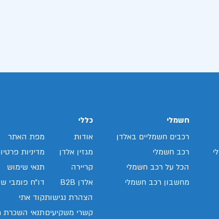
חשמלי
כללי
רכבים חשמליים באלדן
אודות
מפת האתר
י
רכב חשמלי
מגזין אלדן
מדיניות פרטיו
הכל על רכב חשמלי
קריירה
תנאי שימוש
מחשבון רכב חשמלי
אלדן B2B
דו"ח פומבי שכ
הצהרת נגישות
קוד אתי
קשרי משקיעים
תנאי השכרת ר