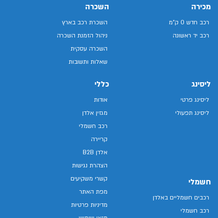
מכירה
השכרה
רכב חדש 0 ק"מ
השכרת רכב בארץ
רכב יד ראשונה
ניהול הזמנת השכרה
השכרה עסקית
שאלות ותשובות
ליסינג
כללי
ליסינג פרטי
אודות
ליסינג תפעולי
מגזין אלדן
רכב חשמלי
קריירה
אלדן B2B
הצהרת נגישות
קשרי משקיעים
חשמלי
מפת האתר
רכבים חשמליים באלדן
מדיניות פרטיות
רכב חשמלי
תנאי שימוש