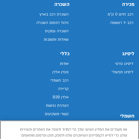
מכירה
השכרה
רכב חדש 0 ק"מ
השכרת רכב בארץ
רכב יד ראשונה
ניהול הזמנת השכרה
השכרה עסקית
שאלות ותשובות
ליסינג
כללי
ליסינג פרטי
אודות
ליסינג תפעולי
מגזין אלדן
רכב חשמלי
קריירה
אלדן B2B
הצהרת נגישות
קשרי משקיעים
חשמלי
מפת האתר
רכבים חשמליים באלדן
אנו מעבדים את המידע האישי שלך כדי למדוד ולשפר את האתרים והשירות
מדיניות פרטיות
רכב חשמלי
שלנו, כדי לסייע לקמפיינים השיווקיים שלנו ולספק תוכן ופרסום מותאמים
תנאי שימוש