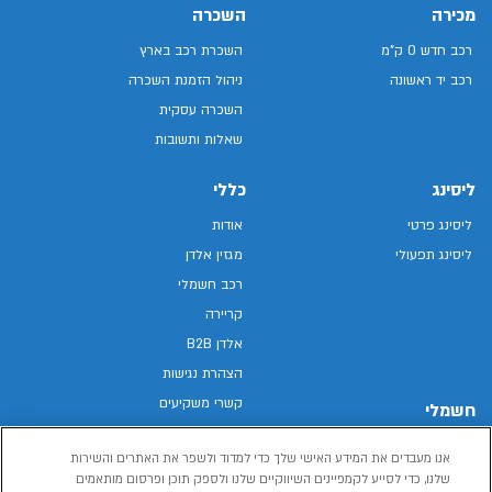
מכירה
השכרה
רכב חדש 0 ק"מ
השכרת רכב בארץ
רכב יד ראשונה
ניהול הזמנת השכרה
השכרה עסקית
שאלות ותשובות
ליסינג
כללי
ליסינג פרטי
אודות
ליסינג תפעולי
מגזין אלדן
רכב חשמלי
קריירה
אלדן B2B
הצהרת נגישות
קשרי משקיעים
חשמלי
מפת האתר
רכבים חשמליים באלדן
אנו מעבדים את המידע האישי שלך כדי למדוד ולשפר את האתרים והשירות
מדיניות פרטיות
רכב חשמלי
שלנו, כדי לסייע לקמפיינים השיווקיים שלנו ולספק תוכן ופרסום מותאמים
תנאי שימוש