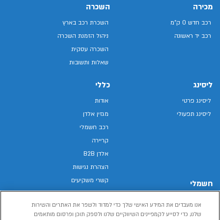
מכירה
השכרה
רכב חדש 0 ק"מ
השכרת רכב בארץ
רכב יד ראשונה
ניהול הזמנת השכרה
השכרה עסקית
שאלות ותשובות
ליסינג
כללי
ליסינג פרטי
אודות
ליסינג תפעולי
מגזין אלדן
רכב חשמלי
קריירה
אלדן B2B
הצהרת נגישות
קשרי משקיעים
חשמלי
מפת האתר
רכבים חשמליים באלדן
אנו מעבדים את המידע האישי שלך כדי למדוד ולשפר את האתרים והשירות
מדיניות פרטיות
רכב חשמלי
שלנו, כדי לסייע לקמפיינים השיווקיים שלנו ולספק תוכן ופרסום מותאמים
תנאי שימוש