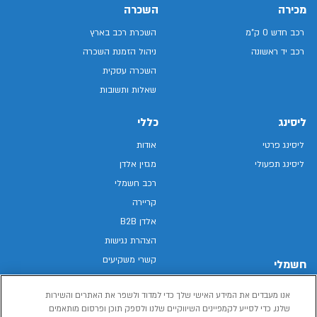
מכירה
השכרה
רכב חדש 0 ק"מ
השכרת רכב בארץ
רכב יד ראשונה
ניהול הזמנת השכרה
השכרה עסקית
שאלות ותשובות
ליסינג
כללי
ליסינג פרטי
אודות
ליסינג תפעולי
מגזין אלדן
רכב חשמלי
קריירה
אלדן B2B
הצהרת נגישות
קשרי משקיעים
חשמלי
מפת האתר
רכבים חשמליים באלדן
אנו מעבדים את המידע האישי שלך כדי למדוד ולשפר את האתרים והשירות
מדיניות פרטיות
רכב חשמלי
שלנו, כדי לסייע לקמפיינים השיווקיים שלנו ולספק תוכן ופרסום מותאמים
תנאי שימוש