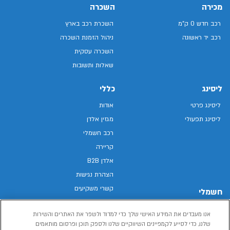
מכירה
השכרה
רכב חדש 0 ק"מ
השכרת רכב בארץ
רכב יד ראשונה
ניהול הזמנת השכרה
השכרה עסקית
שאלות ותשובות
ליסינג
כללי
ליסינג פרטי
אודות
ליסינג תפעולי
מגזין אלדן
רכב חשמלי
קריירה
אלדן B2B
הצהרת נגישות
קשרי משקיעים
חשמלי
מפת האתר
רכבים חשמליים באלדן
אנו מעבדים את המידע האישי שלך כדי למדוד ולשפר את האתרים והשירות
מדיניות פרטיות
רכב חשמלי
שלנו, כדי לסייע לקמפיינים השיווקיים שלנו ולספק תוכן ופרסום מותאמים
תנאי שימוש