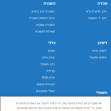
מכירה
השכרה
רכב חדש 0 ק"מ
השכרת רכב בארץ
רכב יד ראשונה
ניהול הזמנת השכרה
השכרה עסקית
שאלות ותשובות
ליסינג
כללי
ליסינג פרטי
אודות
ליסינג תפעולי
מגזין אלדן
רכב חשמלי
קריירה
אלדן B2B
הצהרת נגישות
קשרי משקיעים
חשמלי
מפת האתר
רכבים חשמליים באלדן
אנו מעבדים את המידע האישי שלך כדי למדוד ולשפר את האתרים והשירות
מדיניות פרטיות
רכב חשמלי
שלנו, כדי לסייע לקמפיינים השיווקיים שלנו ולספק תוכן ופרסום מותאמים
תנאי שימוש