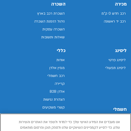
מכירה
השכרה
רכב חדש 0 ק"מ
השכרת רכב בארץ
רכב יד ראשונה
ניהול הזמנת השכרה
השכרה עסקית
שאלות ותשובות
ליסינג
כללי
ליסינג פרטי
אודות
ליסינג תפעולי
מגזין אלדן
רכב חשמלי
קריירה
אלדן B2B
הצהרת נגישות
קשרי משקיעים
חשמלי
מפת האתר
רכבים חשמליים באלדן
אנו מעבדים את המידע האישי שלך כדי למדוד ולשפר את האתרים והשירות
מדיניות פרטיות
רכב חשמלי
שלנו, כדי לסייע לקמפיינים השיווקיים שלנו ולספק תוכן ופרסום מותאמים
תנאי שימוש