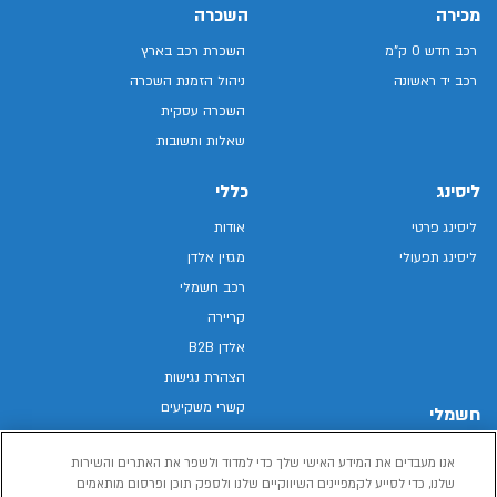
מכירה
השכרה
רכב חדש 0 ק"מ
השכרת רכב בארץ
רכב יד ראשונה
ניהול הזמנת השכרה
השכרה עסקית
שאלות ותשובות
ליסינג
כללי
ליסינג פרטי
אודות
ליסינג תפעולי
מגזין אלדן
רכב חשמלי
קריירה
אלדן B2B
הצהרת נגישות
קשרי משקיעים
חשמלי
מפת האתר
רכבים חשמליים באלדן
אנו מעבדים את המידע האישי שלך כדי למדוד ולשפר את האתרים והשירות
מדיניות פרטיות
רכב חשמלי
שלנו, כדי לסייע לקמפיינים השיווקיים שלנו ולספק תוכן ופרסום מותאמים
תנאי שימוש