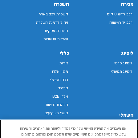
מכירה
השכרה
רכב חדש 0 ק"מ
השכרת רכב בארץ
רכב יד ראשונה
ניהול הזמנת השכרה
השכרה עסקית
שאלות ותשובות
ליסינג
כללי
ליסינג פרטי
אודות
ליסינג תפעולי
מגזין אלדן
רכב חשמלי
קריירה
אלדן B2B
הצהרת נגישות
קשרי משקיעים
חשמלי
מפת האתר
רכבים חשמליים באלדן
אנו מעבדים את המידע האישי שלך כדי למדוד ולשפר את האתרים והשירות
מדיניות פרטיות
רכב חשמלי
שלנו, כדי לסייע לקמפיינים השיווקיים שלנו ולספק תוכן ופרסום מותאמים
תנאי שימוש