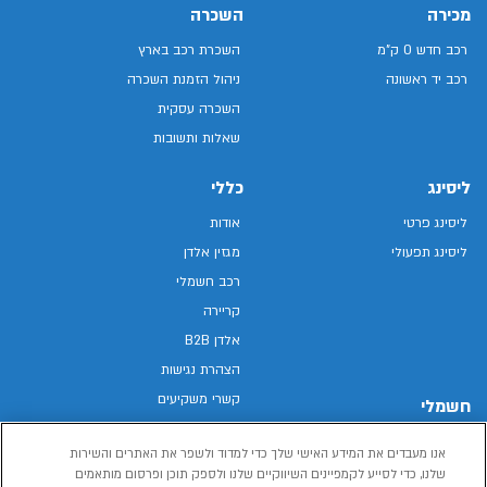
מכירה
השכרה
רכב חדש 0 ק"מ
השכרת רכב בארץ
רכב יד ראשונה
ניהול הזמנת השכרה
השכרה עסקית
שאלות ותשובות
ליסינג
כללי
ליסינג פרטי
אודות
ליסינג תפעולי
מגזין אלדן
רכב חשמלי
קריירה
אלדן B2B
הצהרת נגישות
קשרי משקיעים
חשמלי
מפת האתר
רכבים חשמליים באלדן
אנו מעבדים את המידע האישי שלך כדי למדוד ולשפר את האתרים והשירות
מדיניות פרטיות
רכב חשמלי
שלנו, כדי לסייע לקמפיינים השיווקיים שלנו ולספק תוכן ופרסום מותאמים
תנאי שימוש